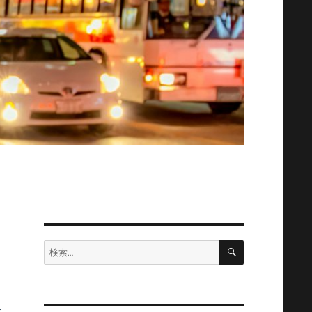
検
検
索
索:
れ